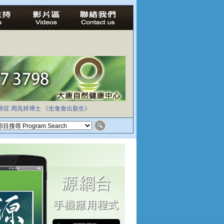
癌症
周兆祥博士
《生食食出新生》