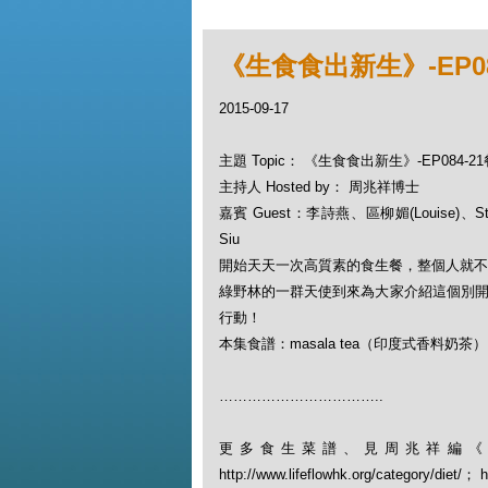
《生食食出新生》-EP0
2015-09-17
主題 Topic： 《生食食出新生》-EP084-
主持人 Hosted by： 周兆祥博士
嘉賓 Guest：李詩燕、區柳媚(Louise)、Sta
Siu
開始天天一次高質素的食生餐，整個人就不
綠野林的一群天使到來為大家介紹這個別開生
行動！
本集食譜：masala tea（印度式香料奶茶
……………………………..
更多食生菜譜、見周兆祥編《
http://www.lifeflowhk.org/category/diet/