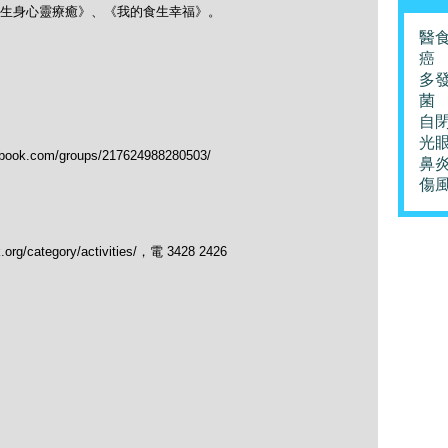
生身心靈療癒》、《我的食生幸福》。
醫
癌
多
菌
自
光
.com/groups/217624988280503/
鼻
傷
/category/activities/，電 3428 2426