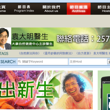
法治社會並不等同公正社會
自家教育合法化-推動多元化教育，全民學卷制
《自然療法與你》
《靈丹妙藥的同類療法》
《自力更新》
袁大明醫生