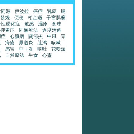
食同源
伊波拉
癌症
乳癌
腸
發燒
便秘
柏金遜
子宮肌瘤
發性硬化症
敏感
濕疹
念珠
抑鬱症
同類療法
過度活躍
閉症
心臟病
關節炎
中風
青
眼
痔瘡
尿道炎
肚瀉
咳嗽
炎
感冒
中耳炎
嘔吐
花粉熱
風
自然療法
生食
心靈