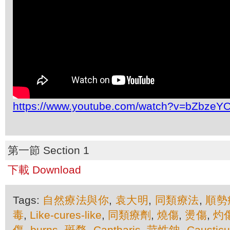
https://www.youtube.com/watch?v=bZbzeY
第一節 Section 1
下載 Download
Tags:
自然療法與你
,
袁大明
,
同類療法
,
順勢
毒
,
Like-cures-like
,
同類療劑
,
燒傷
,
燙傷
,
灼
傷
,
burns
,
斑蝥
,
Cantharis
,
苛性鈉
,
Caustic