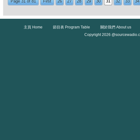
Page 31 of 81
First
26
27
28
29
30
31
32
33
34
主頁 Home
節目表 Program Table
關於我們 About us
Copyright 2026 @sourcewadio.