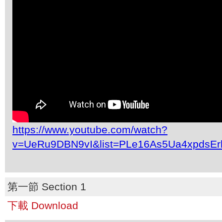
https://www.youtube.com/watch?
v=UeRu9DBN9vI&list=PLe16As5Ua4xpdsEr
第一節 Section 1
下載 Download