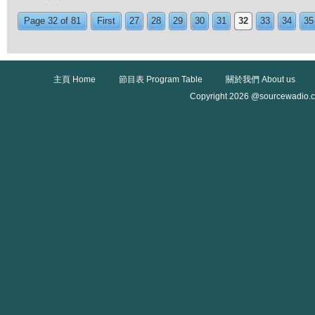
Page 32 of 81
First
27
28
29
30
31
32
33
34
35
主頁 Home
節目表 Program Table
關於我們 About us
Copyright 2026 @sourcewadio.