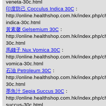
veneta-30c.html
印度防己 Cocculus Indica 30C
：
http://online.healthshop.com.hk/index.php/c
indica-30c.html
黃素馨 Gelsemium 30C
：
http://online.healthshop.com.hk/index.php/
30c.html
馬錢子 Nux Vomica 30C
：
http://online.healthshop.com.hk/index.php/c
vomica-30c.html
石油 Petroleum 30C
：
http://online.healthshop.com.hk/index.php/c
30c.html
墨魚汁 Sepia Succus 30C
：
http://online.healthshop.com.hk/index.php/c
succus-30c.html