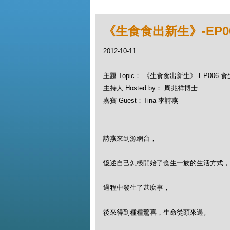
《生食食出新生》-EP0
2012-10-11
主題 Topic： 《生食食出新生》-EP006-
主持人 Hosted by： 周兆祥博士
嘉賓 Guest：Tina 李詩燕
詩燕來到源網台，
憶述自己怎樣開始了食生一族的生活方式，
過程中發生了甚麼事，
後來得到種種驚喜，生命從頭來過。