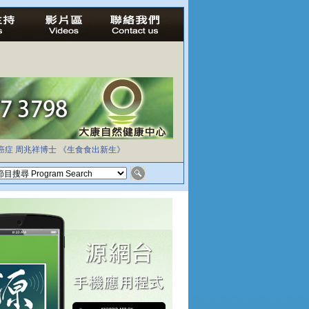
癌症
周兆祥博士
《生食食出新生》