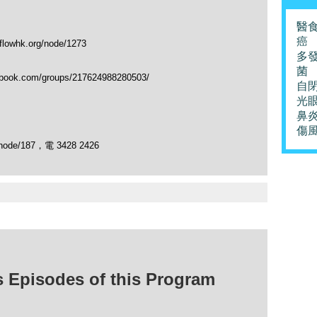
醫
癌
hk.org/node/1273
多
菌
.com/groups/217624988280503/
自
光
鼻
傷
ode/187，電 3428 2426
isodes of this Program