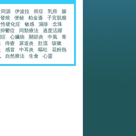
食同源
伊波拉
癌症
乳癌
腸
發燒
便秘
柏金遜
子宮肌瘤
發性硬化症
敏感
濕疹
念珠
抑鬱症
同類療法
過度活躍
閉症
心臟病
關節炎
中風
青
眼
痔瘡
尿道炎
肚瀉
咳嗽
炎
感冒
中耳炎
嘔吐
花粉熱
風
自然療法
生食
心靈