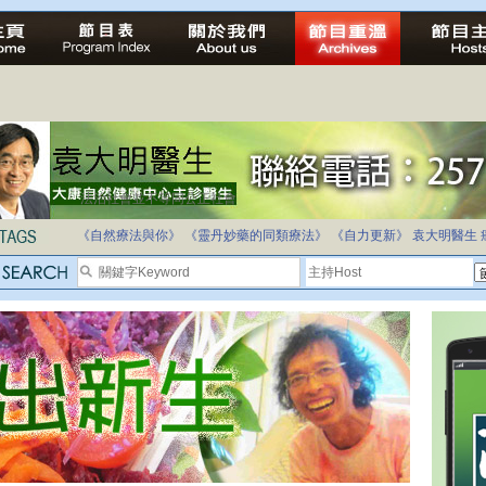
法治社會並不等同公正社會
自家教育合法化-推動多元化教育，全民學卷制
《自然療法與你》
《靈丹妙藥的同類療法》
《自力更新》
袁大明醫生