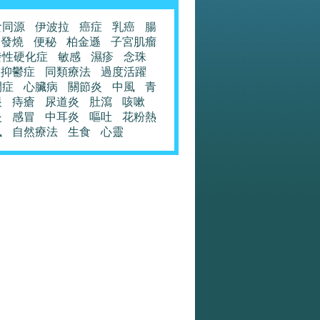
食同源
伊波拉
癌症
乳癌
腸
發燒
便秘
柏金遜
子宮肌瘤
發性硬化症
敏感
濕疹
念珠
抑鬱症
同類療法
過度活躍
閉症
心臟病
關節炎
中風
青
眼
痔瘡
尿道炎
肚瀉
咳嗽
炎
感冒
中耳炎
嘔吐
花粉熱
風
自然療法
生食
心靈