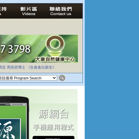
癌症
周兆祥博士
《生食食出新生》