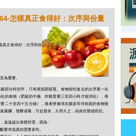
064-怎樣真正食得好：次序與份量
4-怎樣真正食得好：次序與份
至為重要。
小腸部分特別窄，只有尾指那樣寬。食物按吃進去的次序逐一在
消化的食物（肥膩的牛腩、炸雞需要三至四小時才能消化），再
需要二十至四十五分鐘），後者便被堵在腸道等待前面的食物慢
速腐爛，發酵成毒，引起發炎，久而久之，由炎症變成癌症。
，遠遠超出身體所需，因為：
斷要求或真的需要多吃。