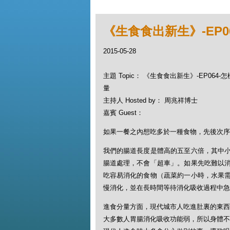
《生食食出新生》-EP
2015-05-28
主題 Topic： 《生食食出新生》-EP06
量
主持人 Hosted by： 周兆祥博士
嘉賓 Guest：
如果一餐之內想吃多於一種食物，先後次序
我們的腸道長度是體高的五至六倍，其中
腸道處理，不會「超車」。如果先吃難以
吃容易消化的食物（蔬菜約一小時，水果
慢消化，並在長時間等待消化吸收過程中急
進食分量方面，現代城市人吃進肚裏的東西
大多數人胃腸消化吸收功能弱，所以身體不