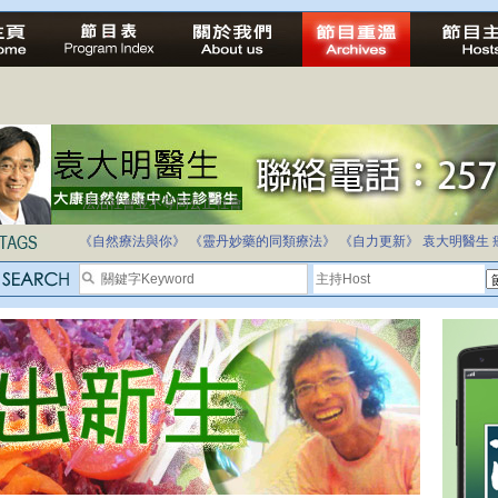
法治社會並不等同公正社會
自家教育合法化-推動多元化教育，全民學卷制
《自然療法與你》
《靈丹妙藥的同類療法》
《自力更新》
袁大明醫生