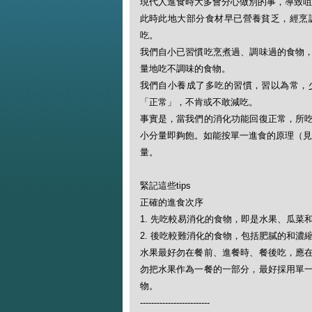
現代人進食時大多會分心做別的事，導致咀
此時此地大部分食材早已營養貧乏，經烹
吃。
我們自小已習慣吃烹煮過、調味過的食物
量地吃不調味的食物。
我們自小養成了多吃的習慣，習以為常，
「正常」，不肯或不敢減吃。
事實是，當我們的消化功能回復正常，所
小分量即夠飽。如能按單一進食的原理（見
量。
緊記這些tips
正確的進食次序
1. 先吃較易消化的食物，即是水果、瓜菜
2. 後吃較難消化的食物，包括肥膩的和
水果最好勿在餐前、進餐時、餐後吃，應
勿把水果作為一餐的一部分，最好採用單
物。
-------------------------