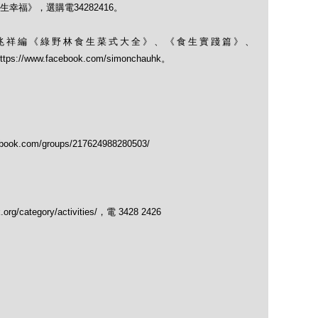
福》，選購電34282416。
兆祥編《綠野林食生菜式大全》、《食生實踐篇》、
； https://www.facebook.com/simonchauhk。
.com/groups/217624988280503/
/category/activities/，電 3428 2426