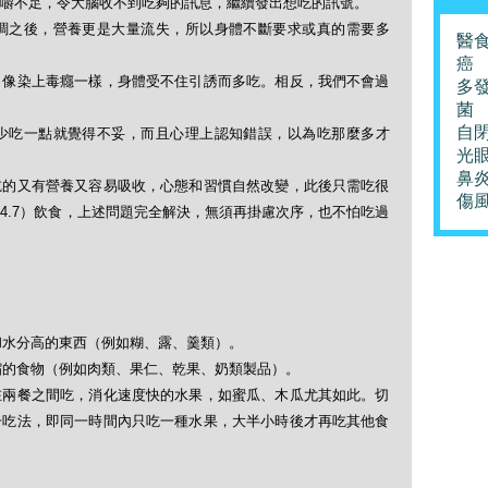
嚼不足，令大腦收不到吃夠的訊息，繼續發出想吃的訊號。
調之後，營養更是大量流失，所以身體不斷要求或真的需要多
醫
癌
，像染上毒癮一樣，身體受不住引誘而多吃。相反，我們不會過
多
菌
自
少吃一點就覺得不妥，而且心理上認知錯誤，以為吃那麼多才
光
鼻
吃的又有營養又容易吸收，心態和習慣自然改變，此後只需吃很
傷
4.7）飲食，上述問題完全解決，無須再掛慮次序，也不怕吃過
和水分高的東西（例如糊、露、羹類）。
濃縮的食物（例如肉類、果仁、乾果、奶類製品）。
在兩餐之間吃，消化速度快的水果，如蜜瓜、木瓜尤其如此。切
一吃法，即同一時間內只吃一種水果，大半小時後才再吃其他食