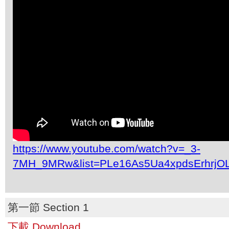
https://www.youtube.com/watch?v=_3-
7MH_9MRw&list=PLe16As5Ua4xpdsErhrjO
第一節 Section 1
下載 Download