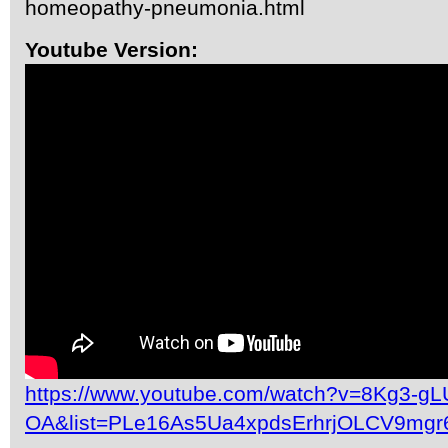
homeopathy-pneumonia.html
Youtube Version:
https://www.youtube.com/watch?v=8Kg3-gL
OA&list=PLe16As5Ua4xpdsErhrjOLCV9mgr