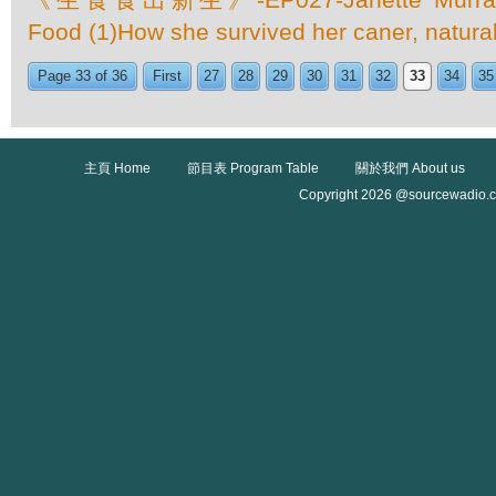
Food (1)How she survived her caner, natural
Page 33 of 36
First
27
28
29
30
31
32
33
34
35
主頁 Home
節目表 Program Table
關於我們 About us
Copyright 2026 @sourcewadio.