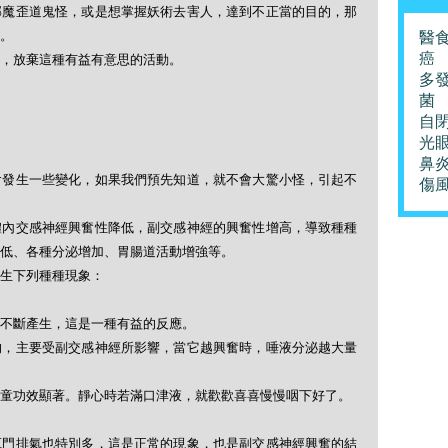
邪魔歪道鬼怪，或是想掌握妖術去害人，達到不正當的目的，那
。
醫
癌
，放棄這種有益有意思的活動。
多
菌
自
光
鼻
會發生一些變化，如果我們預先知道，就不會大驚小怪，引起不
傷
體內交感神經興奮性降低，副交感神經的興奮性增高，導致種種
低、各種分泌增加、胃腸道活動增強等。
生下列種種現象：
不斷產生，這是一種有益的反應。
的，主要受副交感神經所影響，當它越興奮時，唾液分泌越大量
童功效顯著。靜心時若滿口津液，就歡歡喜喜慢慢咽下好了。
肛門排氣也特別多，這是正常的現象，也是副交感神經興奮的結