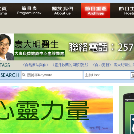
自家教育合法化-推動多元化教育，全民學卷制
《自然療法與你》
《靈丹妙藥的同類療法》
《自力更新》
袁大明醫生