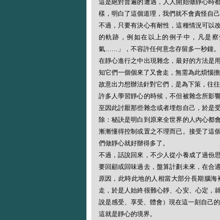
這是絕對普遍的遭遇，人人開始做靜心時
樣，明白了這個道理，我們就不會責怪自己
不過，只要有決心有耐性，這種情況可以
的軌跡，例如在以上的例子中，凡是察
氣……」，不容許任何意念存留多一秒鐘。
在靜心進行之中出現雜念，最好的方法是
知它們一個個來了又會走，無需為此煩惱擔
故意出力想辦法針對它們，是為下策，往往
許多人學習靜心的時候，不但被雜念所影
至因此討厭那些雜念或者埋怨自己，於是
除：秘訣是明白到原來全世界的人內心都
漸漸懂得控制或置之不理而已。接受了這
們做靜心就好辦得多了。
不過，話說回來，不少人從小養成了過份
要回顧或回味過去，盤算計劃未來，在合
原因，此時此地的人相當大部分長期腦海
走，於是人始終很難心靜、心安、心定，
說是感受、享受、體會）現在這一刻自己的
這就是靜心的境界。