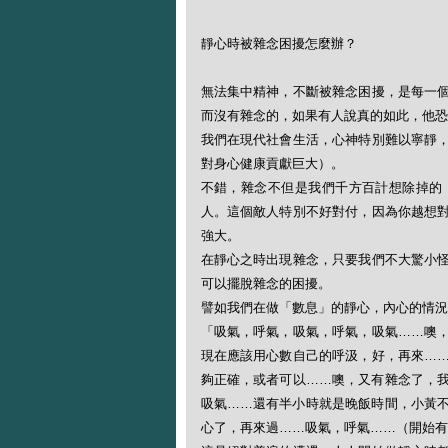
靜心時被雜念困擾怎麼辦？
無法集中精神，不斷被雜念困擾，是每一
而沒有雜念的，如果有人說真的如此，他恐
我們在現代社會生活，心神特別難以寧靜
對身心健康貢獻巨大）。
不錯，雜念不但是我們千方百計想除掉的
人。這個敵人特別不好對付，因為你越想
強大。
在靜心之時出現雜念，只要我們不大驚小
可以擺脫雜念的困擾。
譬如我們在做「數息」的靜心，內心的情況
「吸氣，呼氣，吸氣，呼氣，吸氣……噢
現在應該用心數自己的呼汲，好，再來…
夠正確，或者可以……噢，又有雜念了，
吸氣……還有半小時就是晚飯時間，小黃
心了，再來過……吸氣，呼氣……（開始有