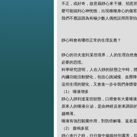
不正，或好奇，故意藉靜心來干擾、招惹
麼可能搞到心神恍惚，出現種種身心的傷害
我們不應該因為有極少數人偶然誤用而害怕
靜心時會有哪些正常的生理反應？
靜心的功夫達到某些境界，人的生理自然
必要的恐慌。
科學研究證明，人在入靜的狀態之中時，
內臟功能活動變化，包括心跳減慢、血壓降
這些生理的變化，又會進一步令我們身體發
（1） 唾液增多
靜心入靜到達某些狀態，口裡會有大量唾液
原來人的唾液分泌，是由神經反射來調節
越稀薄。
唾液有強烈殺菌作用，對防癌解毒、返老還
（2） 腹鳴多屁
靜心進行之時，往往腹中腸鳴特別厲害，