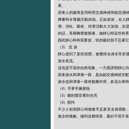
果。
原來人的腸胃是同時受交感神經和副交感
興奮時令胃腸活動加強。正如前述，在入
增，消化、吸收、排泄活動大大加強，於
的話，長期胸脅腹脹痛，做靜心時這些有害
因此靜心時有屁要放，切勿礙於面子忍著它
（3） 流 淚
靜心達到了某些狀態，會覺得全身非常舒
淚水長流。
這也是可喜的自然現象，一方面證明靜心功
原來淚水和津液一樣，是由副交感神經支配
淚水也和津液一樣有殺菌作用，多流出來時
（4）手掌手腕發熱
（5）聽到聲音看到光亮
（6）顫抖
不少人初習靜心時都會手足甚至全身震動
進步的徵象。碰到這種情形，最好不慌不喜