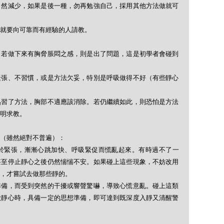
自然減少，如果是後一種，勿再勉強自己，採用其他方法做就可
就要向可靠而有經驗的人請教。
，若做下來有胸脅脹悶之感，則是出了問題，這是初學者會碰到
緊張、不習慣，或是方法欠妥，特別是呼吸做得不好（有些靜心
熟習了方法，胸部不適應該消除。若仍繼續如此，則恐怕是方法
明求教。
（雖然絕對不普遍）：
於緊張，漸漸心跳加快、呼吸緊促而慌亂起來。有時過不了一
甚至停止靜心之後仍然惴惴不安。如果碰上這些現象，不妨改用
，才嘗試去做那些靜的。
準備，而受到突然的干擾或響聲驚嚇，導致心慌意亂。碰上這類
做靜心時，具備一定的思想準備，即可達到既深度入靜又清醒警