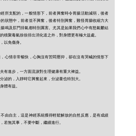
神經所支配的，一般情形下，前者興奮時令胃腸活動減弱，後者
靜的狀態中，前者並不興奮，後者特別興奮，難怪胃腸收縮力大
是腸鳴及肛門排氣都特別厲害。尤其是如果我們心中有怒氣鬱結
的積聚毒氣徐徐排出消化道之外，對身體更有極大益處。
，以免傷身。
適，心情非常暢快，心胸沒有苦悶壓抑，卻在沒有哭喊的情形下
夫有進步，一方面流淚對生理健康有重大裨益。
分泌的，入靜時它興奮起來，分泌量也特別大。
身體有益。
，不由自主，這是神經系統獲得輕鬆解放的自然反應，是有成績
，若無其事，不要中斷，繼續進行。