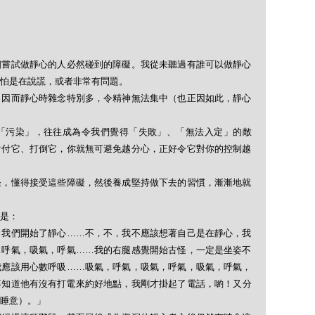
個嘗試做靜心的人必然碰到的障礙。我從未聽過有誰可以做靜心
怕是在說謊，或者非常有問題。
，因而靜心時雜念特別多，令精神無法集中（也正因如此，靜心
「污染」，往往成為令我們覺得「失敗」、「無法入定」的敵
對付它、打倒它，你就無可避免越分心，正好令它對你的控制越
怪，懂得接受這些障礙，然後養成堅持做下去的習慣，漸漸地就
是：
，我們開始了靜心……不，不，我不應該想著自己是在靜心，我
…呼氣，吸氣，呼氣……我的右腿感覺開始古怪，一定是坐姿不
我應該用心數呼吸……吸氣，呼氣，吸氣，呼氣，吸氣，呼氣，
不知道他有沒有打電來約好地點，我剛才掛起了電話，喲！又分
睡意）。」