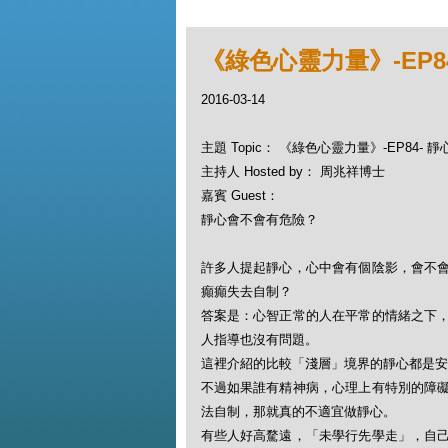
《綠色心靈力量》-EP8
2016-03-14
主題 Topic： 《綠色心靈力量》-EP84-
主持人 Hosted by： 周兆祥博士
嘉賓 Guest：
靜心會不會有危險？
許多人提起靜心，心中會有個陰影，會不
癲癲失去自制？
答案是：心智正常的人在平常的情緒之下
人指導也沒有問題。
這裡介紹的比較「淺層」境界的靜心都是安
不過如果誰有精神病，心理上有特別的障
法自制，那就真的不適宜做靜心。
有些人好高騖遠，「未學行先學走」，自