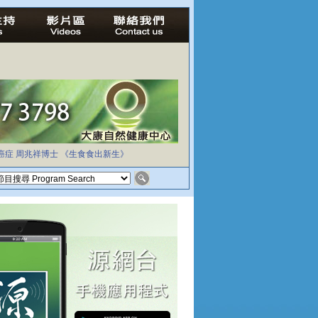
癌症
周兆祥博士
《生食食出新生》