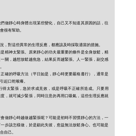
我們做靜心時身體出現某些變化，自己又不知道其原因的話，往
會很有幫助。
況，對這些異常的生理反應，都應該及時採取適當的措施。
因是精神太緊張。原來靜心的功夫最重要的條件是全身放鬆，精
這一關，越想放鬆越焦急，結果反而越緊張。人一緊張，副交感
。
。正確的呼吸方法（平日如是，靜心時更要嚴格遵行），通常是
引起口乾喉癢。
行得太緊張，急於求成見效，或是呼吸不正確所造成。只要用
態度，就可減少緊張，同時注意勿再用口吸氣，這些生理反應就
麼會做靜心時越做越緊張呢？可能是初時不習慣靜心的方法，一
下一步該怎樣做，於是顧此失彼，愈益無法放鬆身心。也可能是
合自己。