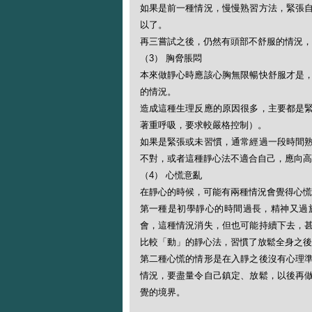
如果是前一種情況，慢慢熟習方法，緊張
以了。
再三嘗試之後，仍然有頭部不舒服的情況，
（3） 胸脅脹悶
本來做靜心時應該心胸無限暢快舒服才是
的情況。
造成這種生理反應的原因很多，主要都是
著重呼吸，要求較嚴格控制）。
如果是緊張或未習慣，通常經過一段時間
不對，或者這種靜心法不適合自己，應向高
（4） 心慌意亂
在靜心的時候，可能有兩種情況會覺得心慌
第一種是初學靜心的時間過長，精神又過
會，這種情況消失，但也可能持續下去，
比較「動」的靜心法，習慣了放鬆全身之後
第二種心慌的情形是在入靜之後沒有心理
情況，要盡量令自己鎮定、放鬆，以後再
覺的境界。