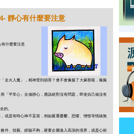
4- 靜心有什麼要注意
 靜心有什麼要注意
會「走火入魔」，精神受到損害？會不會像服了大麻那樣，瘋瘋
，用「平常心」去做靜心，應該絕對沒有問題，即使自己做沒有
全的。
礙，或是有時心神不妥當，例如嚴重憂鬱、恐懼、憎恨等情緒無
己條件、技藝、經驗不夠，硬要企圖進入高深的境界，或是心術