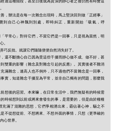
都經過這種階段，甚至日後成為資深的靜心者之後仍然有時會這
。
改善，辦法是在每一次雜念出現時，馬上堅決回到做「正經事」
覺到自己心神飄到別處，即時糾正，重新開始「吸氣，呼
用「平常心」對待它們，不當它們是一回事，只是視為當然，明
心。
弄巧反拙。就讓它們隨隨便便自然消失好了。
響，還不斷擔心自己因為受這些干擾而靜心做不成、做不好，甚
受到雙重的影響（雜念及對雜念引起的反應）。其實後者不難消
會充滿雜念，連高人也不例外，只不過他們不當雜念是一回事，
個事實，知道雜念干擾至為平常，並非自己獨有的問題，那麼我
思前想後的惡習。本來嘛，在日常生活中，我們無疑有的時候需
適的時候想到以前或將來會發生的事，是需要的，但是由於種種
裡充滿了混雜的思想，它們爭相湧出來，霸佔著心神，驅之不
就是不從想從前、不想將來、不想外面的事情，只想（更準確的
內心世界。