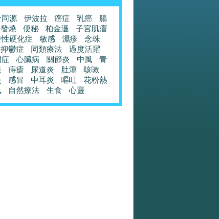
食同源
伊波拉
癌症
乳癌
腸
發燒
便秘
柏金遜
子宮肌瘤
發性硬化症
敏感
濕疹
念珠
抑鬱症
同類療法
過度活躍
閉症
心臟病
關節炎
中風
青
眼
痔瘡
尿道炎
肚瀉
咳嗽
炎
感冒
中耳炎
嘔吐
花粉熱
風
自然療法
生食
心靈