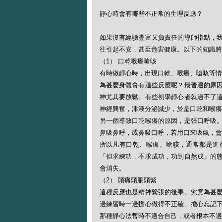
靜心時會有哪些不正常的生理反應？
如果沒有經驗豐富又負責任的導師指點，
往引起不安，甚至危害健康。以下的知識將
（1） 口乾喉癢嗆咳
有時做靜心時，出現口乾、喉癢、嗆咳等情
為甚麼身體會有這些反應呢？最普遍的原
神尤其要放鬆。有些初學靜心者就過不了
神經興奮，津液分泌減少，於是口乾和喉癢
另一個導致口乾喉癢的原因，是張口呼吸
鼻吸鼻呼，或鼻吸口呼，若用口來吸氣，會
所以凡有口乾、喉癢、嗆咳，通常都是進
「但求練功，不求成功，功到自然成」的
會消失。
（2） 頭痛頭脹頭緊
這種反應也是精神緊張的後果。究竟為甚
邊練習時一邊擔心做得不正確、擔心忘記
那種靜心法暫時不適合自己，或者根本不適