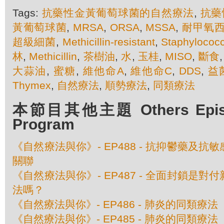
Tags:
抗藥性金黃葡萄球菌的自然療法
,
抗藥
黃葡萄球菌
,
MRSA
,
ORSA
,
MSSA
,
耐甲氧
超級細菌
,
Methicillin-resistant
,
Staphylococ
林
,
Methicillin
,
茶樹油
,
水
,
玉桂
,
MISO
,
斷食
大蒜油
,
蜜糖
,
維他命A
,
維他命C
,
DDS
,
益
Thymex
,
自然療法
,
順勢療法
,
同類療法
本節目其他主題 Others Episod
Program
《自然療法與你》- EP488 - 抗抑鬱藥及
關聯
《自然療法與你》- EP487 - 全面封鎖是
法嗎？
《自然療法與你》- EP486 - 肺炎的同類療
《自然療法與你》- EP485 - 肺炎的同類療