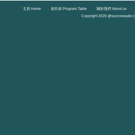
主頁 Home
節目表 Program Table
關於我們 About us
Copyright 2026 @sourcewadio.