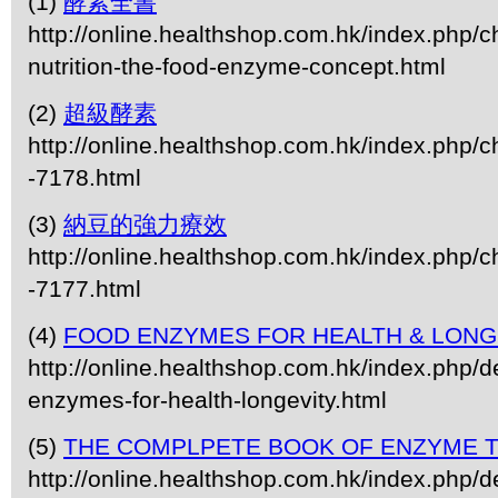
(1)
酵素全書
http://online.healthshop.com.hk/index.php/
nutrition-the-food-enzyme-concept.html
(2)
超級酵素
http://online.healthshop.com.hk/index.php/c
-7178.html
(3)
納豆的強力療效
http://online.healthshop.com.hk/index.php/c
-7177.html
(4)
FOOD ENZYMES FOR HEALTH & LONG
http://online.healthshop.com.hk/index.php/de
enzymes-for-health-longevity.html
(5)
THE COMPLPETE BOOK OF ENZYME 
http://online.healthshop.com.hk/index.php/d