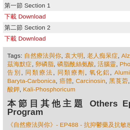
第一節 Section 1
下載 Download
第二節 Section 2
下載 Download
Tags:
自然療法與你
,
袁大明
,
老人痴呆症
,
Al
茲海默症
,
卵磷脂
,
磷脂酰絲氨酸
,
活腦靈
,
Pho
告別
,
同類療法
,
同類療劑
,
氧化鋁
,
Alum
Baryta-Carbonica
,
癌體
,
Carcinosin
,
黑莨菪
酸鉀
,
Kali-Phosphoricum
本節目其他主題 Others Episo
Program
《自然療法與你》- EP488 - 抗抑鬱藥及