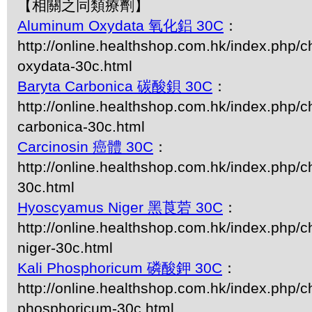
【相關之同類療劑】
Aluminum Oxydata 氧化鋁 30C
：
http://online.healthshop.com.hk/index.php/
oxydata-30c.html
Baryta Carbonica 碳酸鋇 30C
：
http://online.healthshop.com.hk/index.php/c
carbonica-30c.html
Carcinosin 癌體 30C
：
http://online.healthshop.com.hk/index.php/c
30c.html
Hyoscyamus Niger 黑莨菪 30C
：
http://online.healthshop.com.hk/index.php/
niger-30c.html
Kali Phosphoricum 磷酸鉀 30C
：
http://online.healthshop.com.hk/index.php/ch
phosphoricum-30c.html