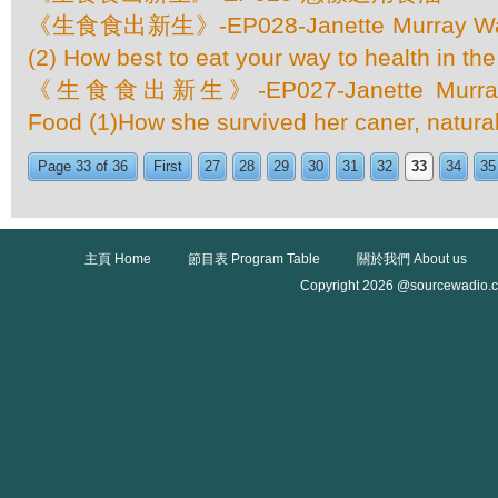
《生食食出新生》-EP028-Janette Murray Wak
(2) How best to eat your way to health in th
《生食食出新生》-EP027-Janette Murray-
Food (1)How she survived her caner, natural
Page 33 of 36
First
27
28
29
30
31
32
33
34
35
主頁 Home
節目表 Program Table
關於我們 About us
Copyright 2026 @sourcewadio.