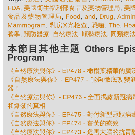
FDA
,
美國衛生福利部食品及藥物管理局
,
美
食品及藥物管理局
,
Food
,
and
,
Drug
,
Admini
Mammogram
,
乳房X光檢查
,
恐嚇
,
The
,
Hea
養學
,
預防醫療
,
自然療法
,
順勢療法
,
同類療
本節目其他主題 Others Episod
Program
《自然療法與你》- EP478 - 橄欖葉精華的
《自然療法與你》- EP477 - 能夠徹底改
器！
《自然療法與你》- EP476 - 全面揭露新
和爆發的真相
《自然療法與你》- EP475 - 對付新型冠狀
《自然療法與你》- EP474 - 薑黃的療效
《自然療法與你》- EP473 - 危害大腦的抗胃