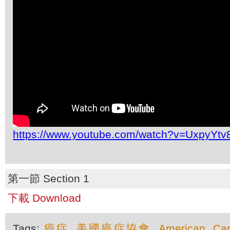
https://www.youtube.com/watch?v=UxpyYt
第一節 Section 1
下載 Download
Tags:
癌症
,
美國癌症協會
,
American
,
Ca