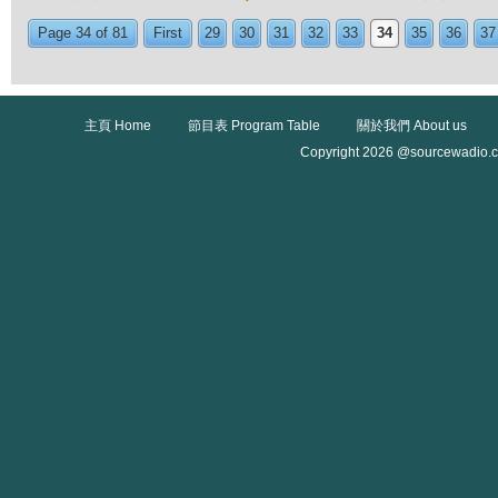
Page 34 of 81
First
29
30
31
32
33
34
35
36
37
主頁 Home
節目表 Program Table
關於我們 About us
Copyright 2026 @sourcewadio.