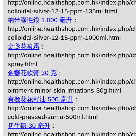
http://online.healthshop.com.hk/index.php/
colloidal-silver-12-15-ppm-135ml.html
納米膠性銀 1,000 毫升
：
http://online.healthshop.com.hk/index.php/
colloidal-silver-12-15-ppm-1000ml.html
金盞花噴霧
：
http://online.healthshop.com.hk/index.php/c
spray.html
金盞花軟膏 30 克
：
http://online.healthshop.com.hk/index.php/c
ointment-minor-skin-irritations-30g.html
有機葵花籽油 500 毫升
：
http://online.healthshop.com.hk/index.php/ch
cold-pressed-suma-500ml.html
初生碘 30 亳升
：
http://online.healthshop.com.hk/index.php/c