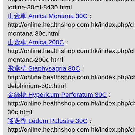
iodine-30ml-8430.html
山金車 Arnica Montana 30C
：
http://online.healthshop.com.hk/index.php/c
montana-30c.html
山金車 Arnica 200C
：
http://online.healthshop.com.hk/index.php/c
montana-200c.html
飛燕草 Staphysagria 30C
：
http://online.healthshop.com.hk/index.php/c
delphinium-30c.html
金絲桃 Hypericum Perforatum 30C
：
http://online.healthshop.com.hk/index.php/
30c.html
迷迭香 Ledum Palustre 30C
：
http://online.healthshop.com.hk/index.php/