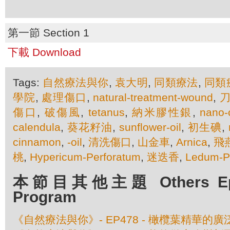
第一節 Section 1
下載 Download
Tags:
自然療法與你
,
袁大明
,
同類療法
,
同類
學院
,
處理傷口
,
natural-treatment-wound
,
傷口
,
破傷風
,
tetanus
,
納米膠性銀
,
nano-c
calendula
,
葵花籽油
,
sunflower-oil
,
初生碘
,
cinnamon
,
-oil
,
清洗傷口
,
山金車
,
Arnica
,
飛
桃
,
Hypericum-Perforatum
,
迷迭香
,
Ledum-Pa
本節目其他主題 Others Episo
Program
《自然療法與你》- EP478 - 橄欖葉精華的