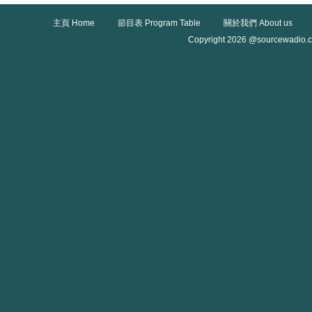
主頁 Home
節目表 Program Table
關於我們 About us
Copyright 2026 @sourcewadio.