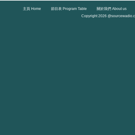
主頁 Home
節目表 Program Table
關於我們 About us
Copyright 2026 @sourcewadio.