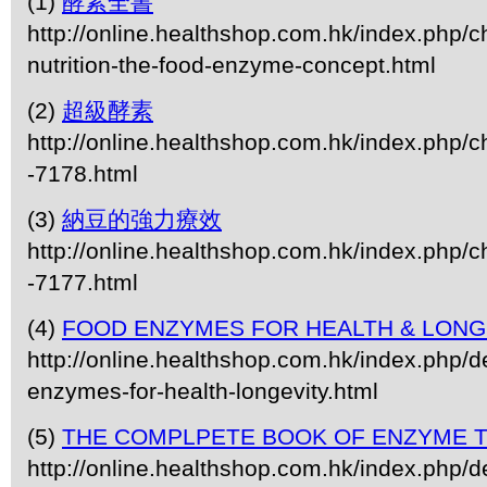
(1)
酵素全書
http://online.healthshop.com.hk/index.php/
nutrition-the-food-enzyme-concept.html
(2)
超級酵素
http://online.healthshop.com.hk/index.php/c
-7178.html
(3)
納豆的強力療效
http://online.healthshop.com.hk/index.php/c
-7177.html
(4)
FOOD ENZYMES FOR HEALTH & LONG
http://online.healthshop.com.hk/index.php/de
enzymes-for-health-longevity.html
(5)
THE COMPLPETE BOOK OF ENZYME 
http://online.healthshop.com.hk/index.php/d