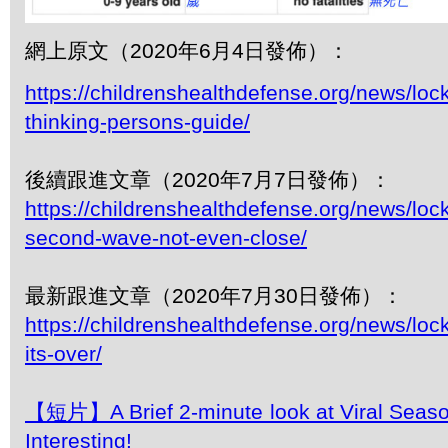
網上原文（2020年6月4日發佈）：
https://childrenshealthdefense.org/news/lo
thinking-persons-guide/
後續跟進文章（2020年7月7日發佈）：
https://childrenshealthdefense.org/news/lo
second-wave-not-even-close/
最新跟進文章（2020年7月30日發佈）：
https://childrenshealthdefense.org/news/lo
its-over/
【短片】A Brief 2-minute look at Viral Seaso
Interesting!