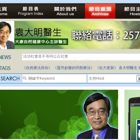
法治社會並不等同公正社會
自家教育合法化-推動多元化教育，全民學卷制
《自然療法與你》
《靈丹妙藥的同類療法》
《自力更新》
袁大明醫生