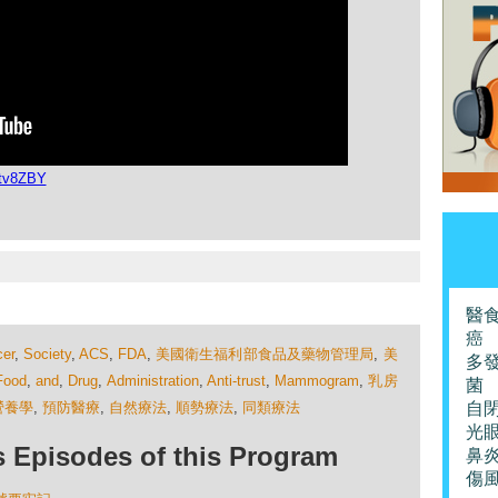
Ytv8ZBY
醫
癌
er
,
Society
,
ACS
,
FDA
,
美國衛生福利部食品及藥物管理局
,
美
多
Food
,
and
,
Drug
,
Administration
,
Anti-trust
,
Mammogram
,
乳房
菌
營養學
,
預防醫療
,
自然療法
,
順勢療法
,
同類療法
自
光
isodes of this Program
鼻
傷