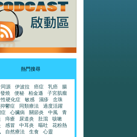
熱門搜尋
食同源
伊波拉
癌症
乳癌
腸
發燒
便秘
柏金遜
子宮肌瘤
發性硬化症
敏感
濕疹
念珠
抑鬱症
同類療法
過度活躍
閉症
心臟病
關節炎
中風
青
眼
痔瘡
尿道炎
肚瀉
咳嗽
炎
感冒
中耳炎
嘔吐
花粉熱
風
自然療法
生食
心靈