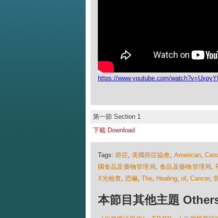
https://www.youtube.com/watch?v=Uxpy
第一節 Section 1
下載 Download
Tags:
癌症
,
美國癌症協會
,
American
,
Canc
國食品及藥物管理局
,
食品及藥物管理局
,
X光檢查
,
恐嚇
,
The
,
Healing
,
of
,
Cancer
,
本節目其他主題 Others Ep