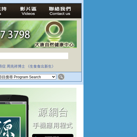
癌症
周兆祥博士
《生食食出新生》