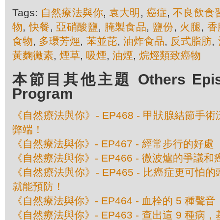
Tags:
自然療法與你
,
袁大明
,
癌症
,
不良飲食
物
,
快餐
,
亞硝酸鹽
,
腌製食品
,
鹽份
,
火腿
,
香
食物
,
多環芳烴
,
苯並芘
,
油炸食品
,
反式脂肪
,
黃麴黴素
,
煙草
,
吸煙
,
油煙
,
烷烴類致癌物
本節目其他主題 Others Episod
Program
《自然療法與你》- EP468 - 甲狀腺結節
弊端！
《自然療法與你》- EP467 - 經常步行的好處
《自然療法與你》- EP466 - 微波爐的爭議
《自然療法與你》- EP465 - 比癌症更可
就能預防！
《自然療法與你》- EP464 - 血栓的 5 種聲音
《自然療法與你》- EP463 - 查出這 9 種