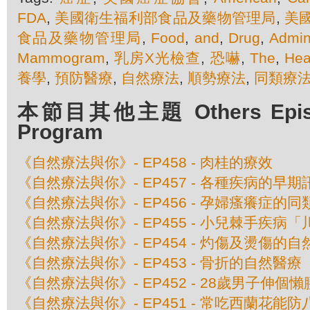
FDA
,
美國衛生福利部食品及藥物管理局
,
美
食品及藥物管理局
,
Food
,
and
,
Drug
,
Admini
Mammogram
,
乳房X光檢查
,
恐嚇
,
The
,
Hea
養學
,
預防醫療
,
自然療法
,
順勢療法
,
同類療
本節目其他主題 Others Episod
Program
《自然療法與你》- EP458 - 肉桂的療效
《自然療法與你》- EP457 - 各種疾病的早期
《自然療法與你》- EP456 - 孕婦瘙癢症的
《自然療法與你》- EP455 - 小兒棘手疾
《自然療法與你》- EP454 - 灼傷及燙傷的
《自然療法與你》- EP453 - 骨折的自然醫療
《自然療法與你》- EP452 - 28歲男子伸
《自然療法與你》- EP451 - 常吃西蘭花能