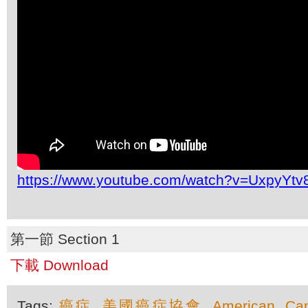
https://www.youtube.com/watch?v=UxpyYt
第一節 Section 1
下載 Download
Tags:
癌症
,
美國癌症協會
,
American
,
Ca