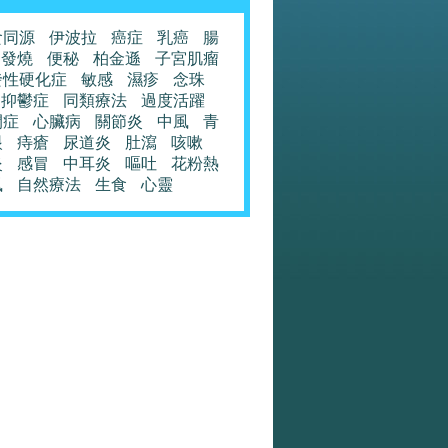
食同源
伊波拉
癌症
乳癌
腸
發燒
便秘
柏金遜
子宮肌瘤
發性硬化症
敏感
濕疹
念珠
抑鬱症
同類療法
過度活躍
閉症
心臟病
關節炎
中風
青
眼
痔瘡
尿道炎
肚瀉
咳嗽
炎
感冒
中耳炎
嘔吐
花粉熱
風
自然療法
生食
心靈