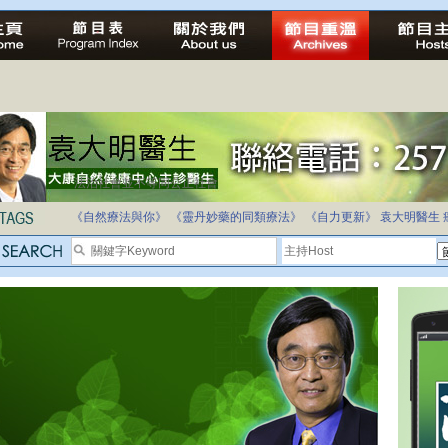
法治社會並不等同公正社會
自家教育合法化-推動多元化教育，全民學卷制
《自然療法與你》
《靈丹妙藥的同類療法》
《自力更新》
袁大明醫生