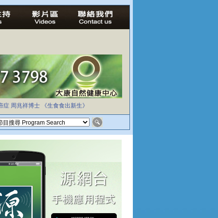
癌症
周兆祥博士
《生食食出新生》