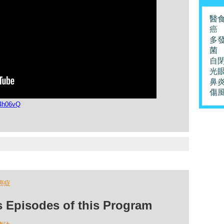
醫
癌
多
菌
自
光
鼻
傷
r4h06vQ
癌症
isodes of this Program