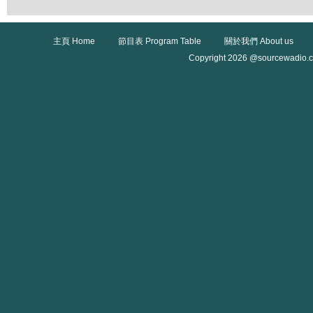
主頁 Home
節目表 Program Table
關於我們 About us
Copyright 2026 @sourcewadio.