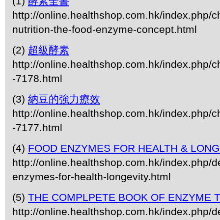
(1)
酵素全書
http://online.healthshop.com.hk/index.php/
nutrition-the-food-enzyme-concept.html
(2)
超級酵素
http://online.healthshop.com.hk/index.php/c
-7178.html
(3)
納豆的強力療效
http://online.healthshop.com.hk/index.php/c
-7177.html
(4)
FOOD ENZYMES FOR HEALTH & LONG
http://online.healthshop.com.hk/index.php/de
enzymes-for-health-longevity.html
(5)
THE COMPLPETE BOOK OF ENZYME 
http://online.healthshop.com.hk/index.php/d