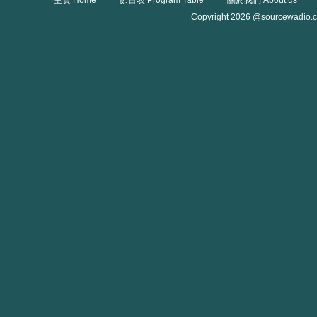
主頁 Home
節目表 Program Table
關於我們 About us
Copyright 2026 @sourcewadio.