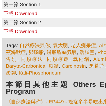
第一節 Section 1
下載 Download
第二節 Section 2
下載 Download
Tags:
自然療法與你
,
袁大明
,
老人痴呆症
,
Al
茲海默症
,
卵磷脂
,
磷脂酰絲氨酸
,
活腦靈
,
Pho
告別
,
同類療法
,
同類療劑
,
氧化鋁
,
Alum
Baryta-Carbonica
,
癌體
,
Carcinosin
,
黑莨菪
酸鉀
,
Kali-Phosphoricum
本節目其他主題 Others Episo
Program
《自然療法與你》- EP449 - 癌症多半是吃