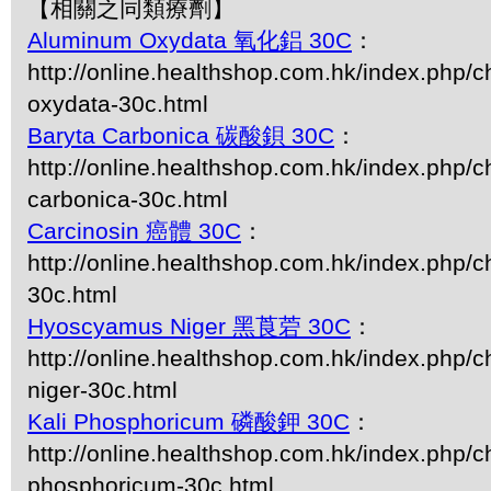
【相關之同類療劑】
Aluminum Oxydata 氧化鋁 30C
：
http://online.healthshop.com.hk/index.php/
oxydata-30c.html
Baryta Carbonica 碳酸鋇 30C
：
http://online.healthshop.com.hk/index.php/c
carbonica-30c.html
Carcinosin 癌體 30C
：
http://online.healthshop.com.hk/index.php/c
30c.html
Hyoscyamus Niger 黑莨菪 30C
：
http://online.healthshop.com.hk/index.php/
niger-30c.html
Kali Phosphoricum 磷酸鉀 30C
：
http://online.healthshop.com.hk/index.php/ch
phosphoricum-30c.html