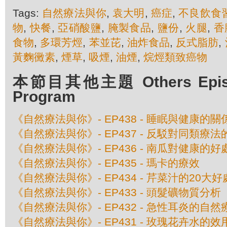
Tags:
自然療法與你
,
袁大明
,
癌症
,
不良飲食
物
,
快餐
,
亞硝酸鹽
,
腌製食品
,
鹽份
,
火腿
,
香
食物
,
多環芳烴
,
苯並芘
,
油炸食品
,
反式脂肪
,
黃麴黴素
,
煙草
,
吸煙
,
油煙
,
烷烴類致癌物
本節目其他主題 Others Episod
Program
《自然療法與你》- EP438 - 睡眠與健康的關
《自然療法與你》- EP437 - 反駁對同類療
《自然療法與你》- EP436 - 南瓜對健康的好
《自然療法與你》- EP435 - 瑪卡的療效
《自然療法與你》- EP434 - 芹菜汁的20大好
《自然療法與你》- EP433 - 頭髮礦物質分析
《自然療法與你》- EP432 - 急性耳炎的自然
《自然療法與你》- EP431 - 玫瑰花卉水的效