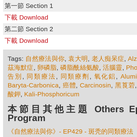
第一節 Section 1
下載 Download
第二節 Section 2
下載 Download
Tags:
自然療法與你
,
袁大明
,
老人痴呆症
,
Al
茲海默症
,
卵磷脂
,
磷脂酰絲氨酸
,
活腦靈
,
Pho
告別
,
同類療法
,
同類療劑
,
氧化鋁
,
Alum
Baryta-Carbonica
,
癌體
,
Carcinosin
,
黑莨菪
酸鉀
,
Kali-Phosphoricum
本節目其他主題 Others Episo
Program
《自然療法與你》- EP429 - 斑秃的同類療法