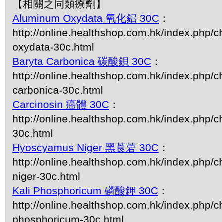
【相關之同類療劑】
Aluminum Oxydata 氧化鋁 30C
：
http://online.healthshop.com.hk/index.php/
oxydata-30c.html
Baryta Carbonica 碳酸鋇 30C
：
http://online.healthshop.com.hk/index.php/c
carbonica-30c.html
Carcinosin 癌體 30C
：
http://online.healthshop.com.hk/index.php/c
30c.html
Hyoscyamus Niger 黑莨菪 30C
：
http://online.healthshop.com.hk/index.php/
niger-30c.html
Kali Phosphoricum 磷酸鉀 30C
：
http://online.healthshop.com.hk/index.php/ch
phosphoricum-30c.html