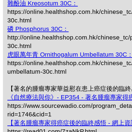
雜酚油 Kreosotum 30C：
https://online.healthshop.com.hk/chinese_t
30c.html
磷 Phosphorus 30C：
http://online.healthshop.com.hk/chinese_tc
30c.html
虎眼萬年青 Ornithogalum Umbellatum 30C
https://online.healthshop.com.hk/chinese_tc
umbellatum-30c.html
【著名的腫瘤專家華益慰在患上癌症後的臨終
《自然療法與你》- EP354 - 著名腫瘤專家
https://www.sourcewadio.com/program_deta
rid=1746&cid=1
【著名腫瘤專家得癌症後的臨終感悟 - 網上資
https://read01.com/7zaNkP.html