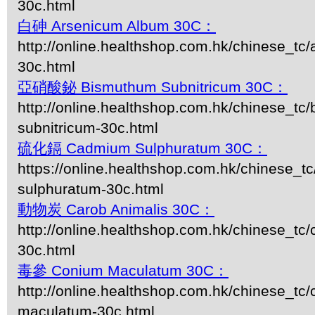
30c.html
白砷 Arsenicum Album 30C：
http://online.healthshop.com.hk/chinese_tc
30c.html
亞硝酸鉍 Bismuthum Subnitricum 30C：
http://online.healthshop.com.hk/chinese_tc
subnitricum-30c.html
硫化鎘 Cadmium Sulphuratum 30C：
https://online.healthshop.com.hk/chinese_t
sulphuratum-30c.html
動物炭 Carob Animalis 30C：
http://online.healthshop.com.hk/chinese_tc/
30c.html
毒參 Conium Maculatum 30C：
http://online.healthshop.com.hk/chinese_tc
maculatum-30c.html