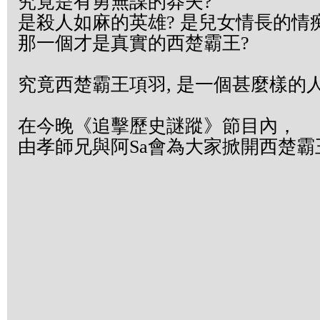
究竟是有勇無謀的莽夫?
是殺人如麻的英雄? 是兒女情長的情
那一個才是真實的西楚霸王?
究竟西楚霸王項羽, 是一個甚麼樣的人
在今晚《追擊歷史謎蹤》節目內，
由孝師兄與阿Sa會為大家掀開西楚霸