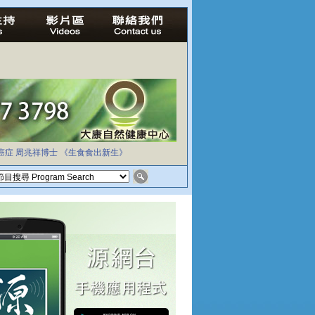
癌症
周兆祥博士
《生食食出新生》