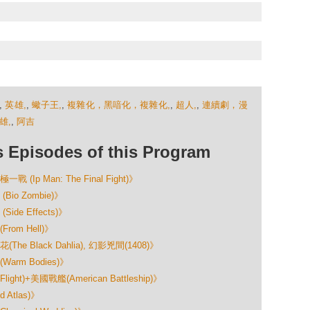
,
英雄,
,
蠍子王,
,
複雜化，黑喑化，複雜化,
,
超人,
,
連續劇，漫
雄,
,
阿吉
isodes of this Program
p Man: The Final Fight)》
o Zombie)》
e Effects)》
om Hell)》
Black Dahlia), 幻影兇間(1408)》
rm Bodies)》
)+美國戰艦(American Battleship)》
Atlas)》