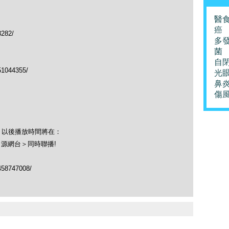
醫
癌
3282/
多
菌
自
51044355/
光
鼻
傷
！以後播放時間將在：
＜源網台＞同時聯播!
458747008/