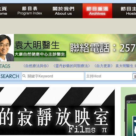
法治社會並不等同公正社會
自家教育合法化-推動多元化教育，全民學卷制
《自然療法與你》
《靈丹妙藥的同類療法》
《自力更新》
袁大明醫生