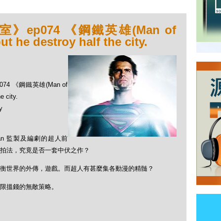
ep074 《鋼鐵英雄(Man of
t he destroy half the city.
4 《鋼鐵英雄(Man of
e city.
y
er Nolan 監製及編劇的超人前
拍法，究竟是否一套中伏之作？
衡世界的外傳，遊戲。而超人有甚麼集各動漫的精髄？
限搵錢的無敵策略。