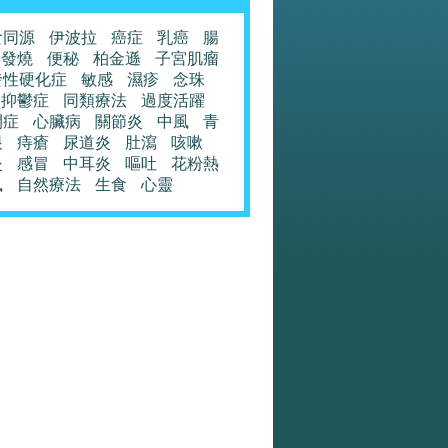
食同源
伊波拉
癌症
乳癌
腸
發燒
便秘
柏金遜
子宮肌瘤
發性硬化症
敏感
濕疹
念珠
抑鬱症
同類療法
過度活躍
閉症
心臟病
關節炎
中風
青
眼
痔瘡
尿道炎
肚瀉
咳嗽
炎
感冒
中耳炎
嘔吐
花粉熱
風
自然療法
生食
心靈