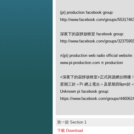
(pi) production facebook group:
http://www.facebook.com/groups/5531746
深夜下的寂靜放映室 facebook group:
http://www.facebook.com/groups/3237595
π(pi) production web radio official website:
www.pi-production.com π production
<深夜下的寂靜放映室>正式與源網台聨播
星期三於＜Pi 網上電台＞及星期四9pm於
Unknown pi facebook group:
https://www.facebook.com/groups/446062
第一節 Section 1
下載 Download