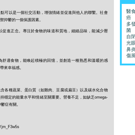
醫
餐點可以是一個社交活動，增強情緒並促進與他人的聯繫。社會
癌
禦抑鬱的一個保護因素。
多
菌
以促進正念。專注於食物的味道和質地，細細品味，能減少壓
自
光
鼻
傷
為舒適食物，能喚起積極的回憶，並創造一種熟悉和溫暖的感
帶來幸福感。
包含各種蔬菜、蛋白質（如雞肉、豆腐或扁豆）以及碳水化合物
穩定的能量水平和情緒至關重要。營養不足，如缺乏omega-
抑鬱症有關。
Yjm_F3w5s