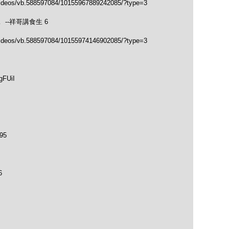
videos/vb.588597084/10155967889242085/?type=3
--祥哥講食生 6
videos/vb.588597084/10155974146902085/?type=3
gFUiI
95
6