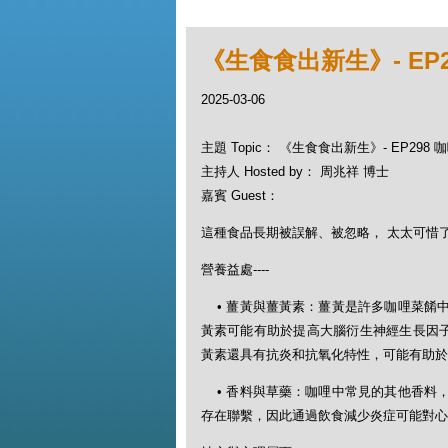
《生食食出新生》- EP
2025-03-06
主題 Topic： 《生食食出新生》- EP298
主持人 Hosted by： 周兆祥 博士
嘉賓 Guest：
這種食品長期被誤解、被忽略， 太太可惜了...
營養益處----
• 薑黃與薑黃素：薑黃是許多咖哩菜餚
黃素可能有助於提高大腦衍生神經生長因子
黃素還具有抗炎和抗氧化特性，可能有助於
• 香料與草藥：咖哩中常見的其他香料
存在聯繫，因此通過飲食減少炎症可能對心