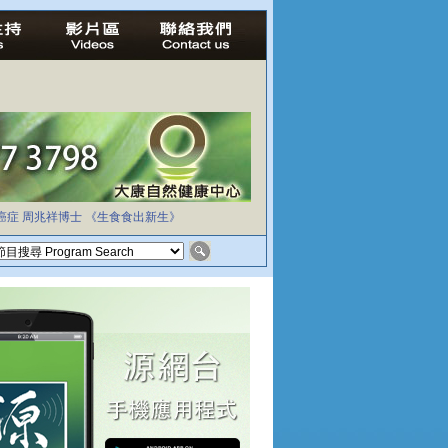
癌症
周兆祥博士
《生食食出新生》