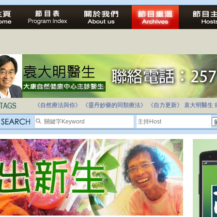
自家教育合法化-推動多元化教育，全民學卷制
《自然療法與你》
《靈丹妙藥的同類療法》
《自力更新》
袁大明醫生