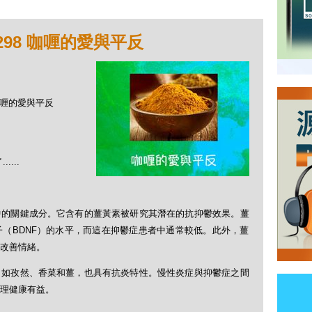
298 咖喱的愛與平反
 咖喱的愛與平反
...
中的關鍵成分。它含有的薑黃素被研究其潛在的抗抑鬱效果。薑
（BDNF）的水平，而這在抑鬱症患者中通常較低。此外，薑
改善情緒。
，如孜然、香菜和薑，也具有抗炎特性。慢性炎症與抑鬱症之間
理健康有益。