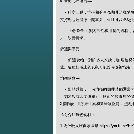
社交與心理層面----
• 社交互動：準備和分享像咖哩這樣的
支持對心理健康至關重要，並且可以成為抵
• 正念飲食：參與烹飪和用餐的過程可
力，改善情緒。
舒適與享受----
• 舒適食物：對許多人來說，咖哩被視
覺。這種情感上的安慰可以暫時改善情緒，
均衡飲食----
• 整體營養：一份均衡的咖哩菜餚通常
（如米飯或印度薄餅）。均衡的飲食對於保持
3脂肪酸、B族維生素和某些礦物質，已與
祥哥介紹綠色食材：
1.為什麼只吃自家味噌 https://youtu.be/Kc