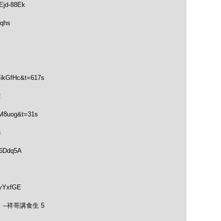
jd-88Ek
qhs
VikGfHc&t=617s
2
vM8uog&t=31s
3
-6Ddq5A
YvYxfGE
--祥哥講食生 5