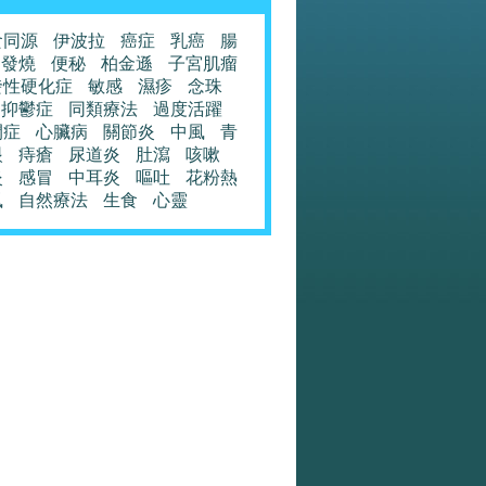
食同源
伊波拉
癌症
乳癌
腸
發燒
便秘
柏金遜
子宮肌瘤
發性硬化症
敏感
濕疹
念珠
抑鬱症
同類療法
過度活躍
閉症
心臟病
關節炎
中風
青
眼
痔瘡
尿道炎
肚瀉
咳嗽
炎
感冒
中耳炎
嘔吐
花粉熱
風
自然療法
生食
心靈