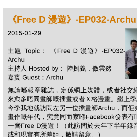
《Free D 漫遊》-EP032-Archu
2015-01-29
主題 Topic： 《Free D 漫遊》-EP032-
Archu
主持人 Hosted by： 陸捌義，傲雲然
嘉賓 Guest：Archu
無論喺報章雜誌，定係網上媒體，或者社交
來愈多唔同畫師嘅插畫或者Ｘ格漫畫。繼上季訪
今季我地就訪問左另一位插畫師Archu，而佢亦
畫作嘅年代，究竟同而家喺Facebook發表
一齊Free D漫遊！（此訪問於去年下半年
或和現實有所差距，敬請留意。）