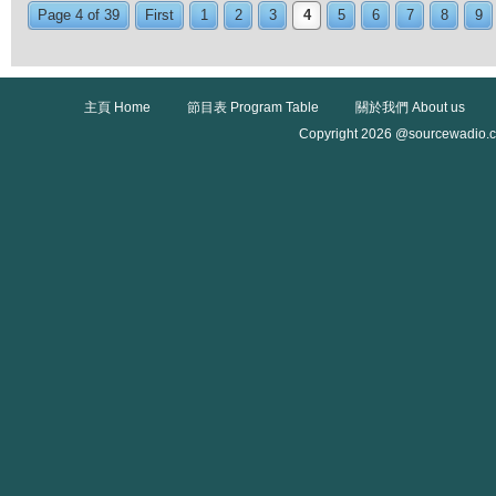
Page 4 of 39
First
1
2
3
4
5
6
7
8
9
主頁 Home
節目表 Program Table
關於我們 About us
Copyright 2026 @sourcewadio.