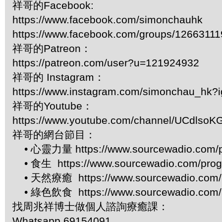
祥哥的Facebook:
https://www.facebook.com/simonchauhk
https://www.facebook.com/groups/1266311
祥哥的Patreon：
https://patreon.com/user?u=121924932
祥哥的 Instagram：
https://www.instagram.com/simonchau_hk
祥哥的Youtube：
https://www.youtube.com/channel/UCdls
祥哥的網台節目：
• 心靈力量 https://www.sourcewadio.com/p
• 食生 https://www.sourcewadio.com/prog
• 天然療癒 https://www.sourcewadio.com/p
• 綠色飲食 https://www.sourcewadio.com/p
找周兆祥博士做個人諮詢療癒課：
Whatsapp 69154091