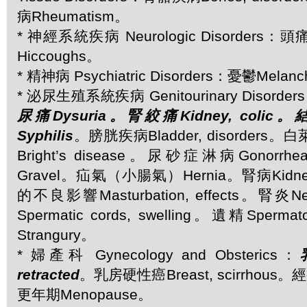
病Rheumatism。
* 神經系統疾病 Neurologic Disorders：
Hiccoughs。
* 精神病 Psychiatric Disorders：憂鬱Melanc
* 泌尿生殖系統疾病 Genitourinary Disorder
尿痛Dysuria。腎絞痛Kidney, colic
Syphilis
。膀胱疾病Bladder, disorder
Bright’s disease。尿砂症淋病Gonorr
Gravel。疝氣（小腸氣）Hernia。腎病Kidney,
的不良影響Masturbation, effects。腎炎N
Spermatic cords, swelling。遺精Sper
Strangury。
* 婦產科 Gynecology and Obsterics：
retracted
。乳房硬性癌Breast, scirrhous。經
更年期Menopause。