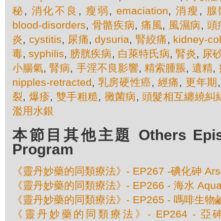
秘
,
消化不良
,
瘦弱
,
emaciation
,
消瘦
,
腺
blood-disorders
,
骨骼疾病
,
痛風
,
風濕病
,
頭
炎
,
cystitis
,
尿痛
,
dysuria
,
腎絞痛
,
kidney-col
毒
,
syphilis
,
膀胱疾病
,
白萊特氏病
,
腎炎
,
尿
小腸氣
,
腎病
,
手淫不良影響
,
精索腫脹
,
遺精
,
nipples-retracted
,
乳房硬性癌
,
經痛
,
更年期
裂
,
爆疹
,
雙手粗糙
,
黴菌病
,
頭髮相互纏繞糾
濫用水銀
本節目其他主題 Others Episod
Program
《靈丹妙藥的同類療法》- EP267 -碘化砷 Arseni
《靈丹妙藥的同類療法》- EP266 - 海水 Aqua 
《靈丹妙藥的同類療法》- EP265 - 嗎啡生物鹼 A
《靈丹妙藥的同類療法》- EP264 - 亞砷酸銻