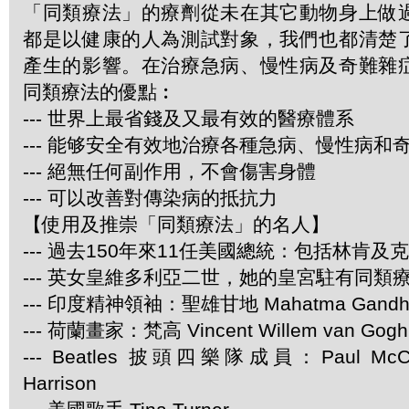
「同類療法」的療劑從未在其它動物身上做
都是以健康的人為測試對象，我們也都清楚
產生的影響。在治療急病、慢性病及奇難雜
同類療法的優點︰
--- 世界上最省錢及又最有效的醫療體系
--- 能够安全有效地治療各種急病、慢性病和
--- 絕無任何副作用，不會傷害身體
--- 可以改善對傳染病的抵抗力
【使用及推崇「同類療法」的名人】
--- 過去150年來11任美國總統：包括林肯及
--- 英女皇維多利亞二世，她的皇宮駐有同類
--- 印度精神領袖：聖雄甘地 Mahatma Gandh
--- 荷蘭畫家：梵高 Vincent Willem van Gogh
--- Beatles 披頭四樂隊成員：Paul McCar
Harrison