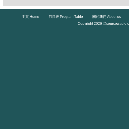
主頁 Home
節目表 Program Table
關於我們 About us
Copyright 2026 @sourcewadio.