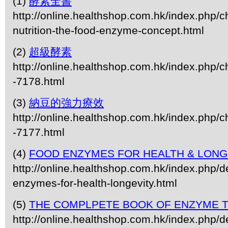
(1)
酵素全書
http://online.healthshop.com.hk/index.php/
nutrition-the-food-enzyme-concept.html
(2)
超級酵素
http://online.healthshop.com.hk/index.php/c
-7178.html
(3)
納豆的強力療效
http://online.healthshop.com.hk/index.php/c
-7177.html
(4)
FOOD ENZYMES FOR HEALTH & LONG
http://online.healthshop.com.hk/index.php/de
enzymes-for-health-longevity.html
(5)
THE COMPLPETE BOOK OF ENZYME 
http://online.healthshop.com.hk/index.php/d