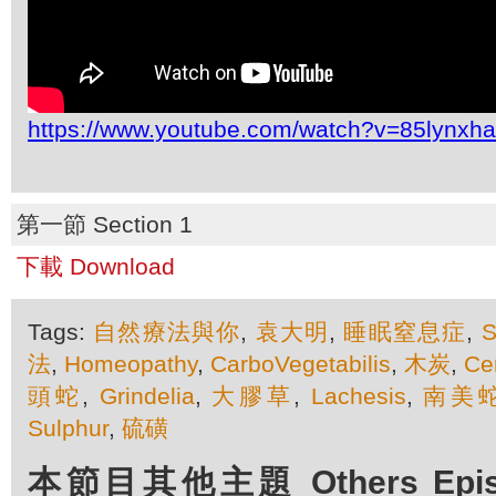
https://www.youtube.com/watch?v=85lynxh
第一節 Section 1
下載 Download
Tags:
自然療法與你
,
袁大明
,
睡眠窒息症
,
S
法
,
Homeopathy
,
CarboVegetabilis
,
木炭
,
Ce
頭蛇
,
Grindelia
,
大膠草
,
Lachesis
,
南美
Sulphur
,
硫磺
本節目其他主題 Others Episod