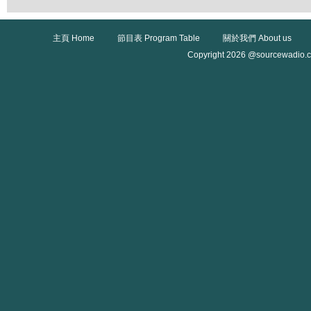
主頁 Home
節目表 Program Table
關於我們 About us
Copyright 2026 @sourcewadio.