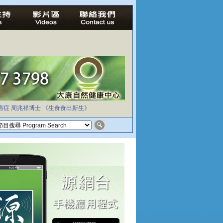
癌症
周兆祥博士
《生食食出新生》