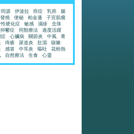
食同源
伊波拉
癌症
乳癌
腸
發燒
便秘
柏金遜
子宮肌瘤
發性硬化症
敏感
濕疹
念珠
抑鬱症
同類療法
過度活躍
閉症
心臟病
關節炎
中風
青
眼
痔瘡
尿道炎
肚瀉
咳嗽
炎
感冒
中耳炎
嘔吐
花粉熱
風
自然療法
生食
心靈