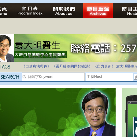
法治社會並不等同公正社會
自家教育合法化-推動多元化教育，全民學卷制
《自然療法與你》
《靈丹妙藥的同類療法》
《自力更新》
袁大明醫生