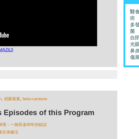
醫
癌
多
菌
自
光
1MAZlL0
鼻
傷
n
,
胡蘿蔔素
,
beta-carotene
isodes of this Program
下神壇：一個長達40年的錯誤
」養生保健法