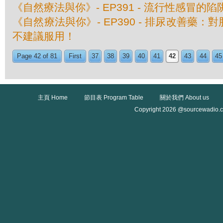
《自然療法與你》- EP391 - 流行性感冒的陷
《自然療法與你》- EP390 - 排尿改善藥
不建議服用！
Page 42 of 81
First
37
38
39
40
41
42
43
44
45
主頁 Home
節目表 Program Table
關於我們 About us
Copyright 2026 @sourcewadio.