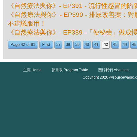
《自然療法與你》- EP391 - 流行性感冒的陷
《自然療法與你》- EP390 - 排尿改善藥
不建議服用！
《自然療法與你》- EP389 -「便秘藥」做成
Page 42 of 81
First
37
38
39
40
41
42
43
44
45
主頁 Home
節目表 Program Table
關於我們 About us
Copyright 2026 @sourcewadio.