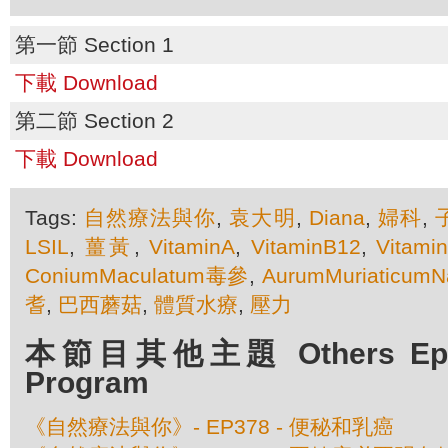
第一節 Section 1
下載 Download
第二節 Section 2
下載 Download
Tags:
自然療法與你
,
袁大明
,
Diana
,
婦科
,
LSIL
,
薑黃
,
VitaminA
,
VitaminB12
,
Vitami
ConiumMaculatum毒參
,
AurumMuriaticumN
耆
,
巴西蘑菇
,
體質水療
,
壓力
本節目其他主題 Others Episo
Program
《自然療法與你》- EP378 - 便秘和乳癌