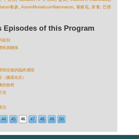
ulatum毒參
,
AurumMuriaticumNatronatum
,
紫錐花
,
黃耆
,
巴西
isodes of this Program
路的區別
人體疾病關係
專家得癌症後的臨終感悟
氏症（腦退化症）
健康的旅程
方法
療法
44
45
46
47
48
49
50