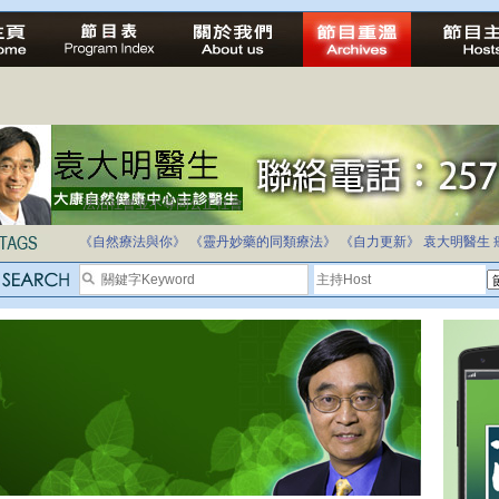
法治社會並不等同公正社會
自家教育合法化-推動多元化教育，全民學卷制
《自然療法與你》
《靈丹妙藥的同類療法》
《自力更新》
袁大明醫生