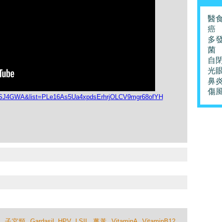
醫
癌
多
菌
自
光
鼻
傷
v0SJ4GWA&list=PLe16As5Ua4xpdsErhrjOLCV9mgr68ofYH
科
,
子宮頸
,
Gardasil
,
HPV
,
LSIL
,
薑黃
,
VitaminA
,
VitaminB12
,