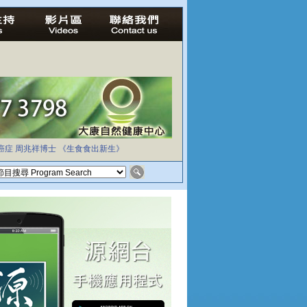
癌症
周兆祥博士
《生食食出新生》