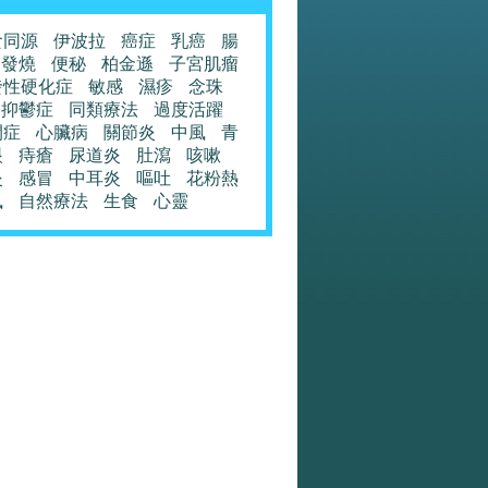
食同源
伊波拉
癌症
乳癌
腸
發燒
便秘
柏金遜
子宮肌瘤
發性硬化症
敏感
濕疹
念珠
抑鬱症
同類療法
過度活躍
閉症
心臟病
關節炎
中風
青
眼
痔瘡
尿道炎
肚瀉
咳嗽
炎
感冒
中耳炎
嘔吐
花粉熱
風
自然療法
生食
心靈