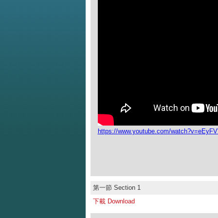
https://www.youtube.com/watch?v=eEyF
第一節 Section 1
下載 Download