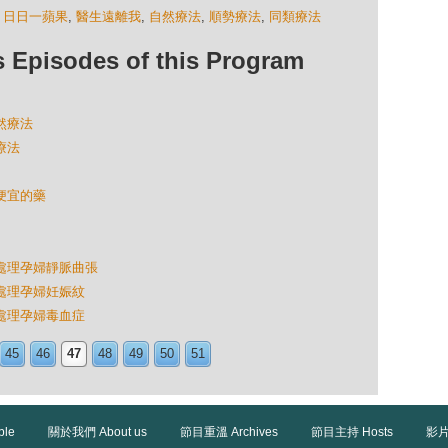
,
日日一蘋果
,
醫生遠離我
,
自然療法
,
順勢療法
,
同類療法
isodes of this Program
自然療法
療法
最便宜的藥
怎様處理孕婦靜脈曲張
様處理孕婦妊娠紋
様處理孕婦毒血症
45
46
47
48
49
50
51
ble
關於我們 About us
節目重溫 Archives
節目主持 Hosts
影片