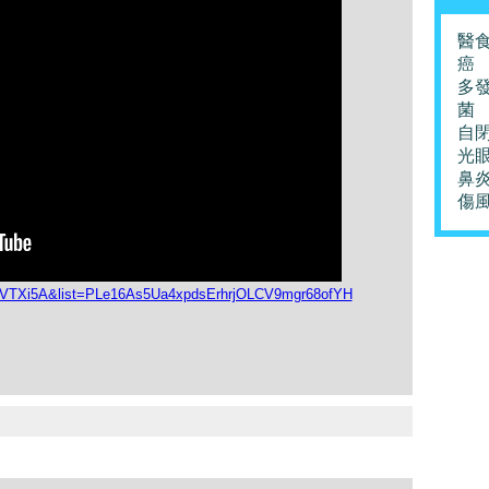
醫
癌
多
菌
自
光
鼻
傷
VVTXi5A&list=PLe16As5Ua4xpdsErhrjOLCV9mgr68ofYH