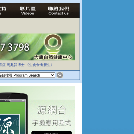
癌症
周兆祥博士
《生食食出新生》