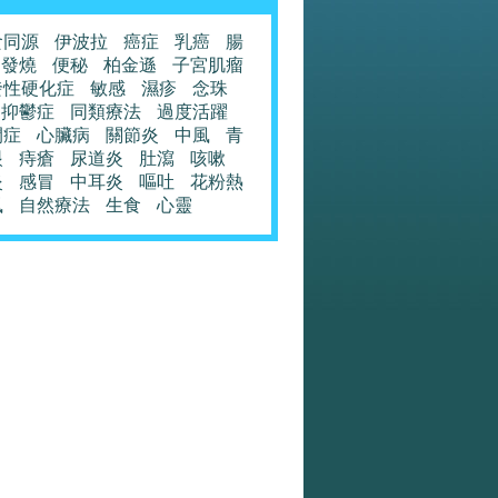
食同源
伊波拉
癌症
乳癌
腸
發燒
便秘
柏金遜
子宮肌瘤
發性硬化症
敏感
濕疹
念珠
抑鬱症
同類療法
過度活躍
閉症
心臟病
關節炎
中風
青
眼
痔瘡
尿道炎
肚瀉
咳嗽
炎
感冒
中耳炎
嘔吐
花粉熱
風
自然療法
生食
心靈