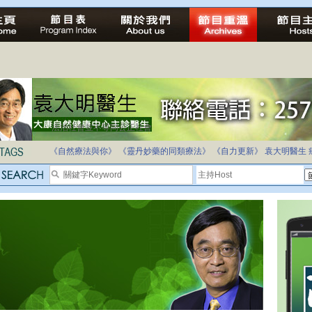
法治社會並不等同公正社會
自家教育合法化-推動多元化教育，全民學卷制
《自然療法與你》
《靈丹妙藥的同類療法》
《自力更新》
袁大明醫生