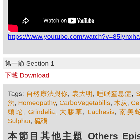
https://www.youtube.com/watch?v=85lynxh
第一節 Section 1
下載 Download
Tags:
自然療法與你
,
袁大明
,
睡眠窒息症
,
S
法
,
Homeopathy
,
CarboVegetabilis
,
木炭
,
Ce
頭蛇
,
Grindelia
,
大膠草
,
Lachesis
,
南美
Sulphur
,
硫磺
本節目其他主題 Others Episod