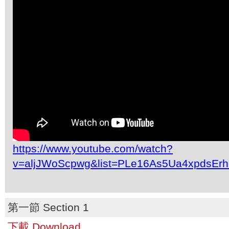
https://www.youtube.com/watch?
v=aljJWoScpwg&list=PLe16As5Ua4xpdsEr
第一節 Section 1
下載 Download