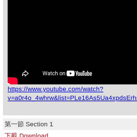
https://www.youtube.com/watch?
v=a0r4o_4whrw&list=PLe16As5Ua4xpdsEr
第一節 Section 1
下載 Download