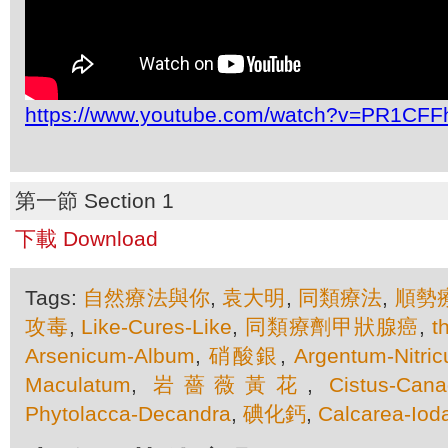
https://www.youtube.com/watch?v=PR1CF
第一節 Section 1
下載 Download
Tags:
自然療法與你
,
袁大明
,
同類療法
,
順勢
攻毒
,
Like-Cures-Like
,
同類療劑甲狀腺癌
,
t
Arsenicum-Album
,
硝酸銀
,
Argentum-Nitri
Maculatum
,
岩薔薇黃花
,
Cistus-Cana
Phytolacca-Decandra
,
碘化鈣
,
Calcarea-Iod