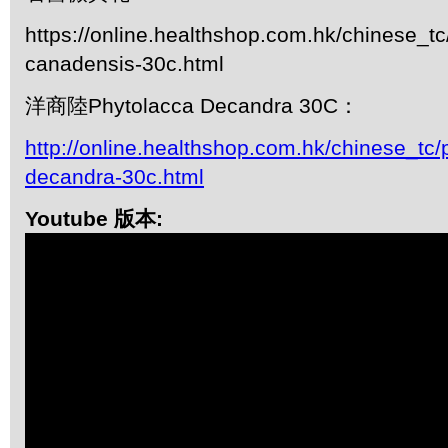
https://online.healthshop.com.hk/chinese_tc/
canadensis-30c.html
洋商陸Phytolacca Decandra 30C：
http://online.healthshop.com.hk/chinese_tc/
decandra-30c.html
Youtube 版本: