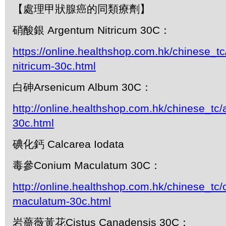
【處理甲狀腺癌的同類療劑】
硝酸銀 Argentum Nitricum 30C：
https://online.healthshop.com.hk/chinese_t
nitricum-30c.html
白砷Arsenicum Album 30C：
http://online.healthshop.com.hk/chinese_tc
30c.html
碘化鈣 Calcarea Iodata
毒參Conium Maculatum 30C：
http://online.healthshop.com.hk/chinese_tc
maculatum-30c.html
岩薔薇黃花Cistus Canadensis 30C：