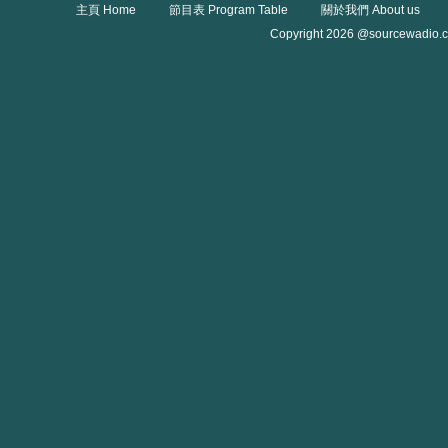
主頁 Home
節目表 Program Table
關於我們 About us
Copyright 2026 @sourcewadio.