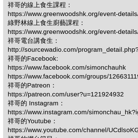
祥哥的線上食生課程：
https://www.greenwoodshk.org/event-details
綠野林線上食生廚藝課程：
https://www.greenwoodshk.org/event-details
祥哥電台講食生：
http://sourcewadio.com/program_detail.ph
祥哥的Facebook:
https://www.facebook.com/simonchauhk
https://www.facebook.com/groups/1266311
祥哥的Patreon：
https://patreon.com/user?u=121924932
祥哥的 Instagram：
https://www.instagram.com/simonchau_hk
祥哥的Youtube：
https://www.youtube.com/channel/UCdls